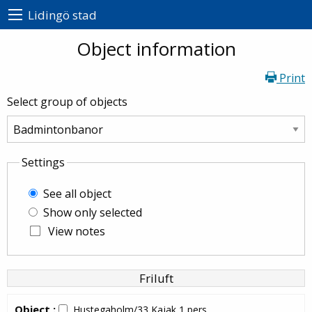
Lidingö stad
Object information
Print
Select group of objects
Settings
See all object
Show only selected
View notes
Friluft
Object :
Hustegaholm/33 Kajak 1 pers